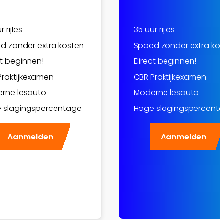
 rijles
35 uur rijles
d zonder extra kosten
Spoed zonder extra k
ct beginnen!
Direct beginnen!
Praktijkexamen
CBR Praktijkexamen
rne lesauto
Moderne lesauto
 slagingspercentage
Hoge slagingspercen
Aanmelden
Aanmelden