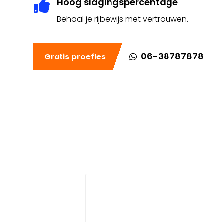
Hoog slagingspercentage

Behaal je rijbewijs met vertrouwen.
06-38787878
Gratis proefles