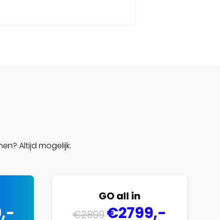
nen? Altijd mogelijk.
GO all in
,-
€2799,-
€2899