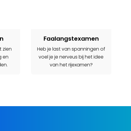
en
Faalangstexamen
t zien
Heb je last van spanningen of
ig en
voel je je nerveus bij het idee
den.
van het rijexamen?