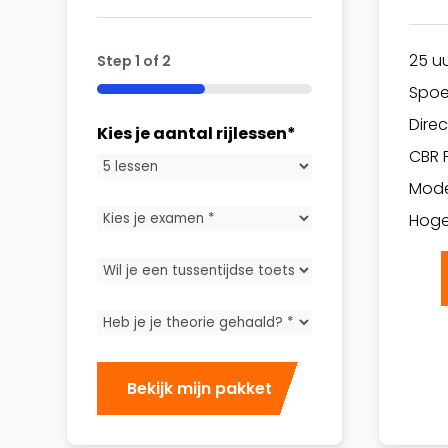
25 uur
Step
1
of
2
Spoe
50%
Dire
Kies je aantal rijlessen
*
CBR 
Mode
Kies
Hoge
je
Wil
examen
*
je
Heb
een
je
tussentijdse
je
toets?
theorie
*