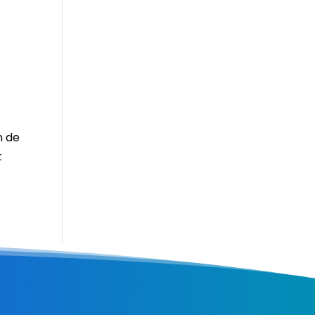
n de
t