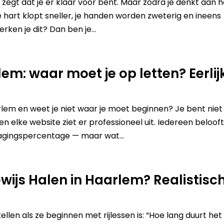
zegt dat je er klaar voor bent. Maar zodra je denkt aan h
e hart klopt sneller, je handen worden zweterig en ineens
erken je dit? Dan ben je...
lem: waar moet je op letten? Eerlij
arlem en weet je niet waar je moet beginnen? Je bent niet
 en elke website ziet er professioneel uit. Iedereen beloof
lagingspercentage — maar wat...
ewijs Halen in Haarlem? Realistisc
len als ze beginnen met rijlessen is: “Hoe lang duurt het