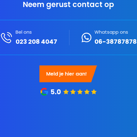
Neem gerust contact op
Bel ons
Whatsapp ons

023 208 4047
06-38787878
Meld je hier aan!