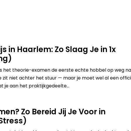
Tarieven
Over ons
Informatie
Regio’s
FAQ
s in Haarlem: Zo Slaag Je in 1x
ng)
is het theorie-examen de eerste echte hobbel op weg n
je zit niet achter het stuur — maar je moet wel al een offic
je aan het praktijkgedeelte...
men? Zo Bereid Jij Je Voor in
Stress)