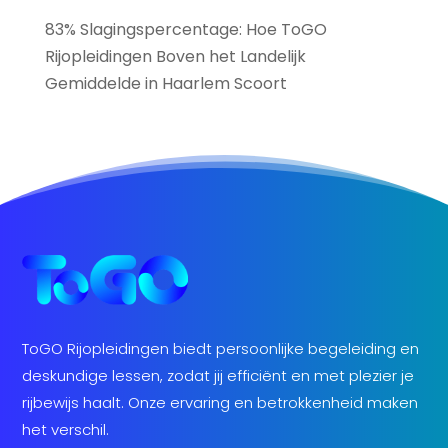
83% Slagingspercentage: Hoe ToGO
Rijopleidingen Boven het Landelijk
Gemiddelde in Haarlem Scoort
ToGO Rijopleidingen biedt persoonlijke begeleiding en
deskundige lessen, zodat jij efficiënt en met plezier je
rijbewijs haalt. Onze ervaring en betrokkenheid maken
het verschil.